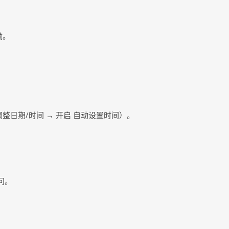
输。
调整日期/时间 → 开启 自动设置时间）。
问。