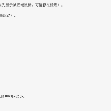
模式（开启后优先显示被控端鼠标，可能存在延迟）。
戏驱动）。
。
ws账户密码验证。