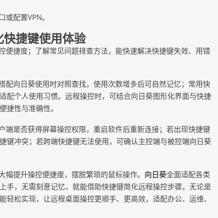
口或配置
VPN。
化快捷键使用体验
控便捷度；了解常见问题排查方法，能快速解决快捷键失效、用错
搭配向日葵使用时对照查找，使用次数增多后可自然记忆；常用快
适配个人使用习惯。远程操控时，可结合向日葵图形化界面与快捷
便捷性与准确性。
户端是否获得屏幕操控权限，重启软件后重新连接；若出现快捷键
捷键冲突；若跨端快捷键无法使用，可确认主控端与被控端向日葵
大幅提升操控便捷度，摆脱繁琐的鼠标操作。
向日葵
全面适配各类
上手，无需刻意记忆，就能借助快捷键简化远程操控步骤。无论是
能轻松实现，让远程桌面操控更顺手、更高效，适配办公、运维、