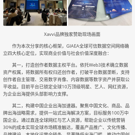
Xavvi品牌独家赞助现场画面
作为本次分享的核心框架，GIAEA全球可信数据空间网络确
立四大核心定位，实现商业价值与社会价值深度融合：
其一，打造创作者数据主权平台。依托Web3技术确立数据
资产权属，将数据所有权归还创作者，打破平台数据垄断，支持
创作者自主管理、交易数字肖像、内容数据等数字资产并获取公
平收益。目前平台已锁定全球10万顶级明星、艺人、网红资源，
为企业出海提供头部影响力支撑。
其二，构建中国企业出海加速器。聚焦中国文化、商品、品
牌出海战略需求，提供一站式出海解决方案，目标服务100万中
国企业。通过直连全球网红与艺人资源，帮助企业以传统营销
30%的成本实现全球市场精准触达，覆盖产品推广、文化传播、
品牌建设、本地化运营全链条，显著降低出海门槛，推动中国创