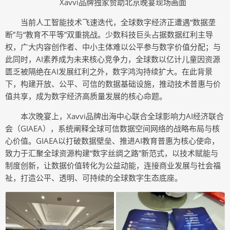
Xavvi品牌独家赞助北京晚宴现场画面
当前人工智能技术飞速迭代，全球数字经济正遭遇“数据垄
断”与“教育不平等”双重挑战。少数科技巨头占据数据红利主导
权，广大内容创作者、中小主体难以公平参与数字价值分配；与
此同时，AI素养成为未来核心竞争力，全球数以亿计儿童因资源
匮乏被隔绝在AI发展红利之外，数字鸿沟持续扩大。在此背景
下，构建开放、公平、可信的数据基础设施，推动技术普惠与价
值共享，成为数字经济高质量发展的核心命题。
本次晚宴上，Xavvi品牌出海中心联合全球影响力AI经济联合
会（GIAEA），系统阐释全球可信数据空间网络的战略布局与核
心价值。GIAEA以打破数据壁垒、推进AI教育普惠为核心使命，
致力于汇聚全球资源构建“数字丝绸之路”新范式，以技术赋能与
制度创新，让数据价值转化为公益动能，连接商业发展与社会福
祉，打造公平、透明、可持续的全球数字生态底座。